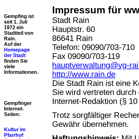
Impressum für ww
Gempfing ist
Stadt Rain
seit 1. Juli
1972 ein
Hauptstr. 60
Stadtteil von
86641 Rain
Rain.
Auf der
Telefon: 09090/703-710
Homepage
Fax 09090/703-119
der Stadt
finden Sie
hauptverwaltung@vg-rai
viele
Informationen.
http://www.rain.de
Die Stadt Rain ist eine 
Sie wird vertreten durch
Internet-Redaktion (§ 10
Gempfinger
Internet-
Trotz sorgfältiger Reche
Seiten:
Gewähr übernehmen.
Kultur im
Pfarrhof
Haftungshinweis:
Mit U